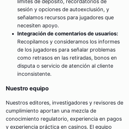
límites de depósito, recordatorios de
sesión y opciones de autoexclusión, y
señalamos recursos para jugadores que
necesiten apoyo.
Integración de comentarios de usuarios:
Recopilamos y consideramos los informes
de los jugadores para señalar problemas
como retrasos en las retiradas, bonos en
disputa o servicio de atención al cliente
inconsistente.
Nuestro equipo
Nuestros editores, investigadores y revisores de
cumplimiento aportan una mezcla de
conocimiento regulatorio, experiencia en pagos
y experiencia práctica en casinos. El equipo