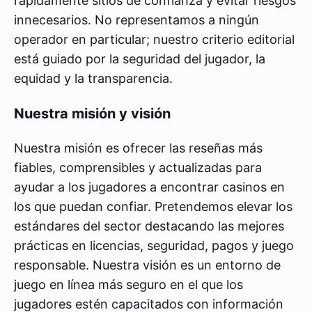
rápidamente sitios de confianza y evitar riesgos
innecesarios. No representamos a ningún
operador en particular; nuestro criterio editorial
está guiado por la seguridad del jugador, la
equidad y la transparencia.
Nuestra misión y visión
Nuestra misión es ofrecer las reseñas más
fiables, comprensibles y actualizadas para
ayudar a los jugadores a encontrar casinos en
los que puedan confiar. Pretendemos elevar los
estándares del sector destacando las mejores
prácticas en licencias, seguridad, pagos y juego
responsable. Nuestra visión es un entorno de
juego en línea más seguro en el que los
jugadores estén capacitados con información