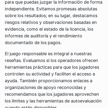
para que puedas juzgar la información de forma
independiente. Evitamos promesas absolutas
sobre los resultados; en su lugar, destacamos
riesgos relativos y observaciones basadas en
evidencia, como el estado de la licencia, los
informes de auditoría y el rendimiento
documentado de los pagos.
El juego responsable es integral a nuestras
reseñas. Evaluamos si los operadores ofrecen
herramientas prácticas para que los jugadores
controlen su actividad y faciliten el acceso a
ayuda. También proporcionamos enlaces a
organizaciones de apoyo reconocidas y
recomendamos que los jugadores aprovechen
los límites y las herramientas de autoevaluación
cuando estén disponibles.